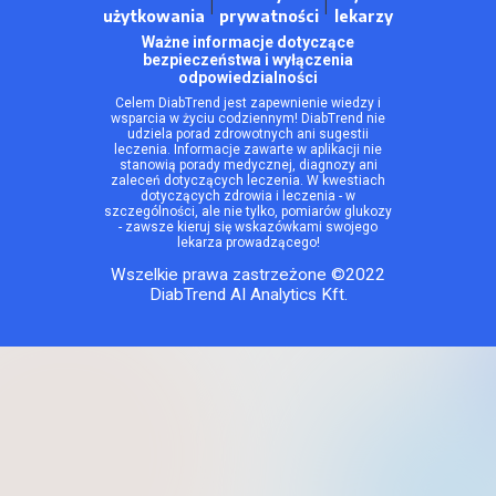
|
|
użytkowania
prywatności
lekarzy
Ważne informacje dotyczące
bezpieczeństwa i wyłączenia
odpowiedzialności
Celem DiabTrend jest zapewnienie wiedzy i
wsparcia w życiu codziennym! DiabTrend nie
udziela porad zdrowotnych ani sugestii
leczenia. Informacje zawarte w aplikacji nie
stanowią porady medycznej, diagnozy ani
zaleceń dotyczących leczenia. W kwestiach
dotyczących zdrowia i leczenia - w
szczególności, ale nie tylko, pomiarów glukozy
- zawsze kieruj się wskazówkami swojego
lekarza prowadzącego!
Wszelkie prawa zastrzeżone ©2022
DiabTrend AI Analytics Kft.