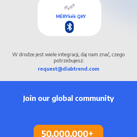
MÉRYkék QKY
W drodze jest wiele integracji, daj nam znać, czego
potrzebujesz:
request@diabtrend.com
Join our global community
50,000,000
+