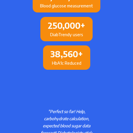
Blood glucose measurement
250,000
+
DiabTrendy users
38,560
+
HbA1c Reduced
"Perfect so far! Help,
carbohydrate calculation,
expected blood sugar data
forecast! Diabetologists stick