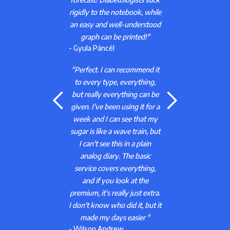
rigidly to the notebook, while
 it
an easy and well-understood
b
use
graph can be printed!"
th
- Gyula Páncél
you
st
e
"Perfect. I can recommend it
to every type, everything,
- 
but really everything can be
given. I've been using it for a
week and I can see that my
Y
it
sugar is like a wave train, but
.
I can't see this in a plain
f
"
analog diary. The basic
t
service covers everything,
- 
and if you look at the
premium, it's really just extra.
I don't know who did it, but it
made my days easier "
- Wilson Andrew