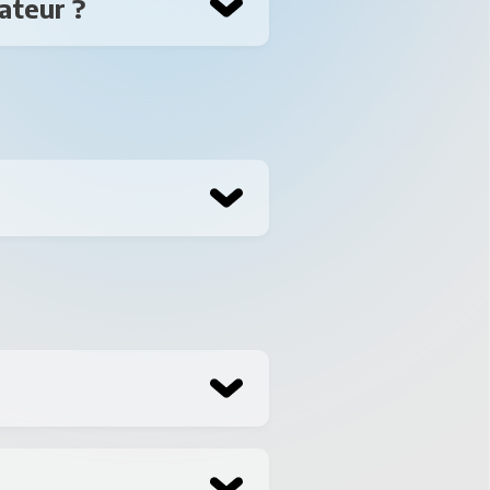
ateur ?
. Sur la page
 compte et ouvrez
a et choisissez le
ité de vous inscrire
porte quel autre
era automatiquement
s en fonction des
e votre sommeil.