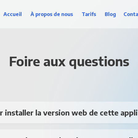
Accueil
À propos de nous
Tarifs
Blog
Conta
Foire aux questions
installer la version web de cette appli
 application est disponible sur notre site web
 le bouton "Appli web", connectez-vous à votre