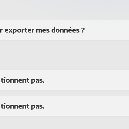
ou partagez le vôtre avec lui via "Partager m
r exporter mes données ?
uez sur "Compte" dans le menu et choisissez en
plage temporelle : avec DiaVital, vous pouvez 
données enregistrées jusqu'à 1 mois en arrièr
'à 6 mois en arrière. Enfin, cliquez sur le 
ctionnent pas.
cliquant sur "Rappels" dans le menu, vous pouve
rement de l'insuline, de la glycémie et des re
ctionnent pas.
ouveaux rappels en cliquant sur le bouton "Aj
nt bloquées sur votre téléphone. Si vous receve
le problème ne vient pas de là.