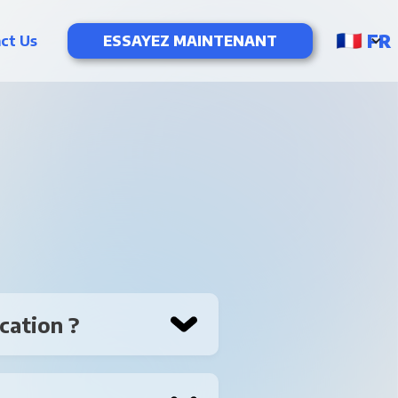
FR
ct Us
ESSAYEZ MAINTENANT
cation ?
. Sur la page
 compte et ouvrez