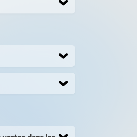
ns le coin supérieur
ionnalité nécessite
 calcul de la valeur
mesure de
oto et votre nom.
t vertes dans les