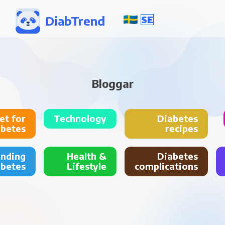
DiabTrend
SE
Bloggar
et for
Technology
Diabetes
abetes
recipes
anding
Health &
Diabetes
abetes
Lifestyle
complications