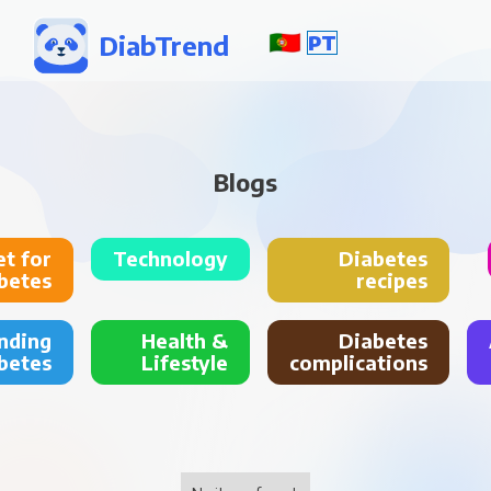
DiabTrend
PT
Blogs
et for
Technology
Diabetes
betes
recipes
nding
Health &
Diabetes
betes
Lifestyle
complications