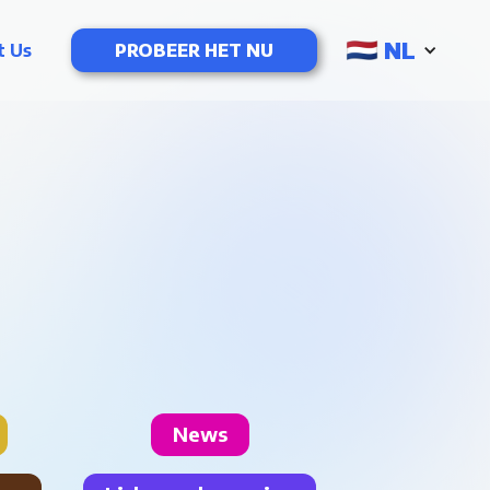
NL
t Us
PROBEER HET NU
News