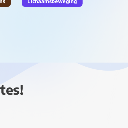
ns
Lichaamsbeweging
tes!