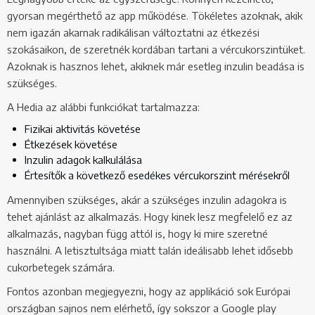
gyorsan megérthető az app működése. Tökéletes azoknak, akik
nem igazán akarnak radikálisan változtatni az étkezési
szokásaikon, de szeretnék kordában tartani a vércukorszintüket.
Azoknak is hasznos lehet, akiknek már esetleg inzulin beadása is
szükséges.
A Hedia az alábbi funkciókat tartalmazza:
Fizikai aktivitás követése
Étkezések követése
Inzulin adagok kalkulálása
Értesítők a következő esedékes vércukorszint mérésekről
Amennyiben szükséges, akár a szükséges inzulin adagokra is
tehet ajánlást az alkalmazás. Hogy kinek lesz megfelelő ez az
alkalmazás, nagyban függ attól is, hogy ki mire szeretné
használni. A letisztultsága miatt talán ideálisabb lehet idősebb
cukorbetegek számára.
Fontos azonban megjegyezni, hogy az applikáció sok Európai
országban sajnos nem elérhető, így sokszor a Google play