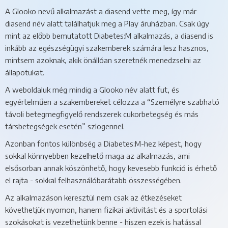
A Glooko nevű alkalmazást a diasend vette meg, így már
diasend név alatt találhatjuk meg a Play áruházban. Csak úgy
mint az előbb bemutatott Diabetes:M alkalmazás, a diasend is
inkább az egészségügyi szakemberek számára lesz hasznos,
mintsem azoknak, akik önállóan szeretnék menedzselni az
állapotukat.
A weboldaluk még mindig a Glooko név alatt fut, és
egyértelműen a szakembereket célozza a “Személyre szabható
távoli betegmegfigyelő rendszerek cukorbetegség és más
társbetegségek esetén” szlogennel.
Azonban fontos különbség a Diabetes:M-hez képest, hogy
sokkal könnyebben kezelhető maga az alkalmazás, ami
elsősorban annak köszönhető, hogy kevesebb funkció is érhető
el rajta - sokkal felhasználóbarátabb összességében.
Az alkalmazáson keresztül nem csak az étkezéseket
követhetjük nyomon, hanem fizikai aktivitást és a sportolási
szokásokat is vezethetünk benne - hiszen ezek is hatással