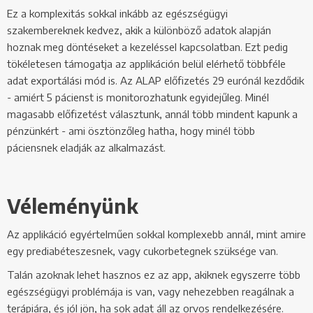
Ez a komplexitás sokkal inkább az egészségügyi
szakembereknek kedvez, akik a különböző adatok alapján
hoznak meg döntéseket a kezeléssel kapcsolatban. Ezt pedig
tökéletesen támogatja az applikáción belül elérhető többféle
adat exportálási mód is. Az ALAP előfizetés 29 eurónál kezdődik
- amiért 5 pácienst is monitorozhatunk egyidejűleg. Minél
magasabb előfizetést választunk, annál több mindent kapunk a
pénzünkért - ami ösztönzőleg hatha, hogy minél több
páciensnek eladják az alkalmazást.
Véleményünk
Az applikáció egyértelműen sokkal komplexebb annál, mint amire
egy prediabéteszesnek, vagy cukorbetegnek szüksége van.
Talán azoknak lehet hasznos ez az app, akiknek egyszerre több
egészségügyi problémája is van, vagy nehezebben reagálnak a
terápiára, és jól jön, ha sok adat áll az orvos rendelkezésére.