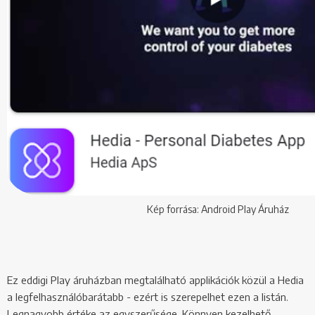
Kép forrása: Android Play Áruház
Ez eddigi Play áruházban megtalálható applikációk közül a Hedia
a legfelhasználóbarátabb - ezért is szerepelhet ezen a listán.
Legnagyobb értéke az egyszerűsége. Könnyen kezelhető,