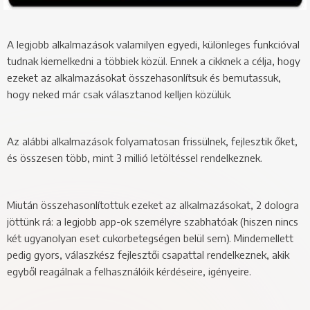
A legjobb alkalmazások valamilyen egyedi, különleges funkcióval
tudnak kiemelkedni a többiek közül. Ennek a cikknek a célja, hogy
ezeket az alkalmazásokat összehasonlítsuk és bemutassuk,
hogy neked már csak választanod kelljen közülük.
Az alábbi alkalmazások folyamatosan frissülnek, fejlesztik őket,
és összesen több, mint 3 millió letöltéssel rendelkeznek.
Miután összehasonlítottuk ezeket az alkalmazásokat, 2 dologra
jöttünk rá: a legjobb app-ok személyre szabhatóak (hiszen nincs
két ugyanolyan eset cukorbetegségen belül sem). Mindemellett
pedig gyors, válaszkész fejlesztői csapattal rendelkeznek, akik
egyből reagálnak a felhasználóik kérdéseire, igényeire.