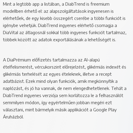
Mint a legtöbb app a listában, a DiabTrend is freemium
modellben érhető el: az alapszolgáltatások ingyenesen is
elérhetőek, de egy kisebb összegért cserébe a többi funkciót is
igénybe vehetjük. DiabTrend ingyenes elérhető csomagja a
DiaVital az átlagosnál sokkal több ingyenes funkciót tartalmaz,
többek között az adatok exportálásának a lehetőségét is.
A DiaPrémium előfizetés tartalmazza az AI-alapú
ételfelismerést, vércukorszint előrejelzést, glikémiás indexét és
glikémiás terhelését az egyes ételeknek, illetve a recept
adatbázist. Ezek mind olyan funkciók, amik megkönnyítik a
naplózást, és jó ha vannak, de nem elengedhetetlenek. Tehát a
DiabTrend ingyenes verziója sem korlátozza le a felhasználót
semmilyen módon, így egyértelműen jobban megéri ezt
választani, mint bármelyik másik applikációt a Google Play
Áruházból.