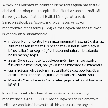
A mySugr alkalmazást leginkább Németországban használják,
ahol a diabetológusok receptre írhatják fel az app használatát,
illetve így a használata a TB által támogatottá válik.
Szinkronizálódik az Accu-Chek folyamatos vércukor
monitorizáló rendszerrel (CGM) és más egyéb hasznos funkciói
is vannak az alkalmazásnak:
mySugr Pump Kontroll - az inzulinpumpát használók akár az
alkalmazáson keresztül is beadhatják a bólusukat, vagy a
bólus kalkulátor segítségével kiszámolhatják a beadandó
bólus mennyiségét.
Személyre szabható kezdőképernyő - így mindig azok a
funkciók lesznek elöl, melyek a leghasznosabbak számodra.
Gamifikációs kihívások is megtalálhatóak az applikációban,
amik játékos módon segítik a vércukorszint stabilizálást.
Manuális “okos keresés” az ételek, jegyzetek és aktivitások
között.
Külön köszönet a Roche-nak és a német egészségügyi
rendszernek, akik a COVID-19 idején ingyenesen is elérhetővé
tették az applikáció használatát, hiszen a cukorbetegség