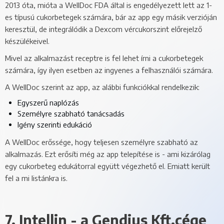
2013 óta, mióta a WellDoc FDA által is engedélyezett lett az 1-
es típusú cukorbetegek számára, bár az app egy másik verzióján
keresztül, de integrálódik a Dexcom vércukorszint előrejelző
készülékeivel.
Mivel az alkalmazást receptre is fel lehet írni a cukorbetegek
számára, így ilyen esetben az ingyenes a felhasználói számára.
A WellDoc szerint az app, az alábbi funkciókkal rendelkezik:
Egyszerű naplózás
Személyre szabható tanácsadás
Igény szerinti edukáció
A WellDoc erőssége, hogy teljesen személyre szabható az
alkalmazás. Ezt erősíti még az app telepítése is - ami kizárólag
egy cukorbeteg edukátorral együtt végezhető el. Emiatt került
fel a mi listánkra is.
7. Intellin - a Gendius Kft.cége