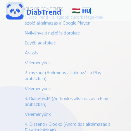
TABLE OF CONTENTS
DiabTrend
HU
1. DiabTrend - a legjobb cukorbetegeknek
szóló alkalmazás a Google Playen
Nyilvánvaló rizikófaktorokat:
Egyéb adatokat:
Árazás
Véleményünk
2. mySugr (Androidos alkalmazás a Play
áruházban)
Véleményünk
3. Diabetes:M (Androidos alkalmazás a Play
áruházban)
Véleményünk
4. Diasend / Glooko (Androidos alkalmazás a
Play áruházban)