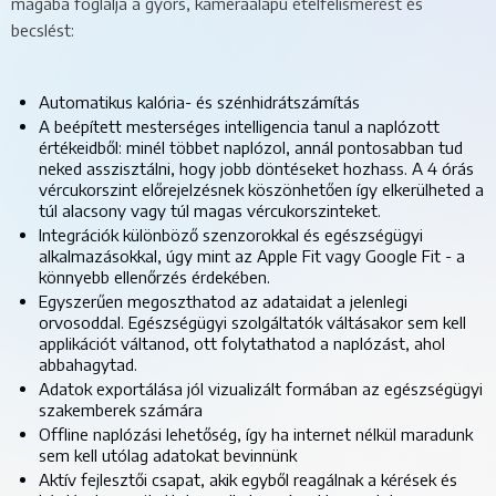
magába foglalja a gyors, kameraalapú ételfelismerést és
becslést:
Automatikus kalória- és szénhidrátszámítás
A beépített mesterséges intelligencia tanul a naplózott
értékeidből: minél többet naplózol, annál pontosabban tud
neked asszisztálni, hogy jobb döntéseket hozhass. A 4 órás
vércukorszint előrejelzésnek köszönhetően így elkerülheted a
túl alacsony vagy túl magas vércukorszinteket.
Integrációk különböző szenzorokkal és egészségügyi
alkalmazásokkal, úgy mint az Apple Fit vagy Google Fit - a
könnyebb ellenőrzés érdekében.
Egyszerűen megoszthatod az adataidat a jelenlegi
orvosoddal. Egészségügyi szolgáltatók váltásakor sem kell
applikációt váltanod, ott folytathatod a naplózást, ahol
abbahagytad.
Adatok exportálása jól vizualizált formában az egészségügyi
szakemberek számára
Offline naplózási lehetőség, így ha internet nélkül maradunk
sem kell utólag adatokat bevinnünk
Aktív fejlesztői csapat, akik egyből reagálnak a kérések és