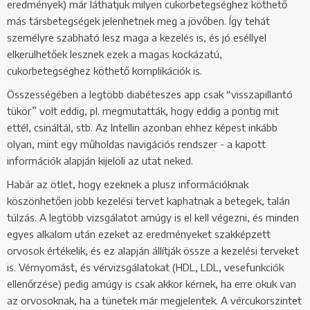
eredmények) már láthatjuk milyen cukorbetegséghez köthető
más társbetegségek jelenhetnek meg a jövőben. Így tehát
személyre szabható lesz maga a kezelés is, és jó eséllyel
elkerülhetőek lesznek ezek a magas kockázatú,
cukorbetegséghez köthető komplikációk is.
Összességében a legtöbb diabéteszes app csak “visszapillantó
tükör” volt eddig, pl. megmutatták, hogy eddig a pontig mit
ettél, csináltál, stb. Az Intellin azonban ehhez képest inkább
olyan, mint egy műholdas navigációs rendszer - a kapott
információk alapján kijelöli az utat neked.
Habár az ötlet, hogy ezeknek a plusz információknak
köszönhetően jobb kezelési tervet kaphatnak a betegek, talán
túlzás. A legtöbb vizsgálatot amúgy is el kell végezni, és minden
egyes alkalom után ezeket az eredményeket szakképzett
orvosok értékelik, és ez alapján állítják össze a kezelési terveket
is. Vérnyomást, és vérvizsgálatokat (HDL, LDL, vesefunkciók
ellenőrzése) pedig amúgy is csak akkor kérnek, ha erre okuk van
az orvosoknak, ha a tünetek már megjelentek. A vércukorszintet