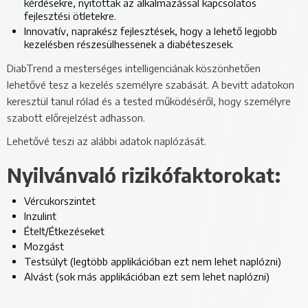
kérdésekre, nyitottak az alkalmazással kapcsolatos
fejlesztési ötletekre.
Innovatív, naprakész fejlesztések, hogy a lehető legjobb
kezelésben részesülhessenek a diabéteszesek.
DiabTrend a mesterséges intelligenciának köszönhetően
lehetővé tesz a kezelés személyre szabását. A bevitt adatokon
keresztül tanul rólad és a tested működéséről, hogy személyre
szabott előrejelzést adhasson.
Lehetővé teszi az alábbi adatok naplózását.
Nyilvánvaló rizikófaktorokat:
Vércukorszintet
Inzulint
Ételt/Étkezéseket
Mozgást
Testsúlyt (legtöbb applikációban ezt nem lehet naplózni)
Alvást (sok más applikációban ezt sem lehet naplózni)