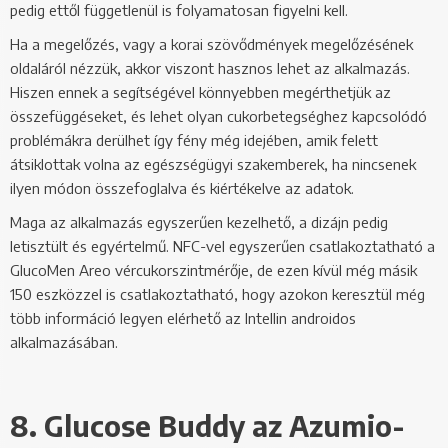
pedig ettől függetlenül is folyamatosan figyelni kell.
Ha a megelőzés, vagy a korai szövődmények megelőzésének
oldaláról nézzük, akkor viszont hasznos lehet az alkalmazás.
Hiszen ennek a segítségével könnyebben megérthetjük az
összefüggéseket, és lehet olyan cukorbetegséghez kapcsolódó
problémákra derülhet így fény még idejében, amik felett
átsiklottak volna az egészségügyi szakemberek, ha nincsenek
ilyen módon összefoglalva és kiértékelve az adatok.
Maga az alkalmazás egyszerűen kezelhető, a dizájn pedig
letisztült és egyértelmű. NFC-vel egyszerűen csatlakoztatható a
GlucoMen Areo vércukorszintmérője, de ezen kívül még másik
150 eszközzel is csatlakoztatható, hogy azokon keresztül még
több információ legyen elérhető az Intellin androidos
alkalmazásában.
8. Glucose Buddy az Azumio-